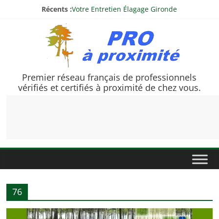
Passer
Récents :
Votre Entretien Élagage Gironde
au
Wes Élagage
contenu
Élagage Villiers
Dibard Espaces Verts
Lesage Élagage
Pro
Premier réseau français de professionnels
vérifiés et certifiés à proximité de chez vous.
à
Proximité
Des
professionnels
vérifiés
à
76
votre
service